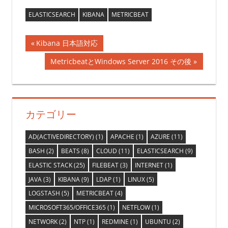
ELASTICSEARCH
KIBANA
METRICBEAT
投
前
Kibana 日本語対応
の
稿
次
MetricbeatとWindows Server 2016 その後
記
の
ナ
事:
記
事:
ビ
カテゴリー
ゲ
AD(ACTIVEDIRECTORY)
(1)
APACHE
(1)
AZURE
(11)
ー
BASH
(2)
BEATS
(8)
CLOUD
(11)
ELASTICSEARCH
(9)
シ
ELASTIC STACK
(25)
FILEBEAT
(3)
INTERNET
(1)
ョ
JAVA
(3)
KIBANA
(9)
LDAP
(1)
LINUX
(5)
LOGSTASH
(5)
METRICBEAT
(4)
ン
MICROSOFT365/OFFICE365
(1)
NETFLOW
(1)
NETWORK
(2)
NTP
(1)
REDMINE
(1)
UBUNTU
(2)