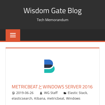
コ
Wisdom Gate Blog
ン
テ
Tech Memorandum
ン
ツ
へ
ス
キ
ッ
プ
METRICBEATとWINDOWS SERVER 2016
2019-06-26
WG Staff
Elastic Stack
,
elasticsearch
,
Kibana
,
metricbeat
,
Windows