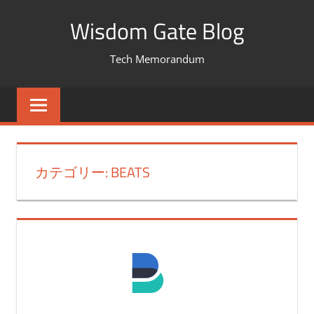
コ
Wisdom Gate Blog
ン
テ
Tech Memorandum
ン
ツ
へ
ス
キ
カテゴリー: BEATS
ッ
プ