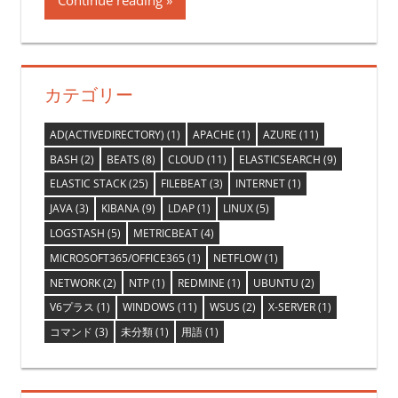
Continue reading
カテゴリー
AD(ACTIVEDIRECTORY)
(1)
APACHE
(1)
AZURE
(11)
BASH
(2)
BEATS
(8)
CLOUD
(11)
ELASTICSEARCH
(9)
ELASTIC STACK
(25)
FILEBEAT
(3)
INTERNET
(1)
JAVA
(3)
KIBANA
(9)
LDAP
(1)
LINUX
(5)
LOGSTASH
(5)
METRICBEAT
(4)
MICROSOFT365/OFFICE365
(1)
NETFLOW
(1)
NETWORK
(2)
NTP
(1)
REDMINE
(1)
UBUNTU
(2)
V6プラス
(1)
WINDOWS
(11)
WSUS
(2)
X-SERVER
(1)
コマンド
(3)
未分類
(1)
用語
(1)