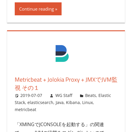
Continue reading
Metricbeat + Jolokia Proxy + JMXでJVM監
視 その１
2019-07-07
WG Staff
Beats
,
Elastic
Stack
,
elasticsearch
,
Java
,
Kibana
,
Linux
,
metricbeat
「XMINGでJCONSOLEを起動する」の関連