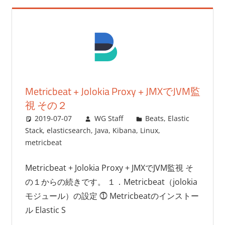
Metricbeat + Jolokia Proxy + JMXでJVM監
視 その２
2019-07-07
WG Staff
Beats
,
Elastic
Stack
,
elasticsearch
,
Java
,
Kibana
,
Linux
,
metricbeat
Metricbeat + Jolokia Proxy + JMXでJVM監視 そ
の１からの続きです。 １．Metricbeat（jolokia
モジュール）の設定 ⓵ Metricbeatのインストー
ル Elastic S