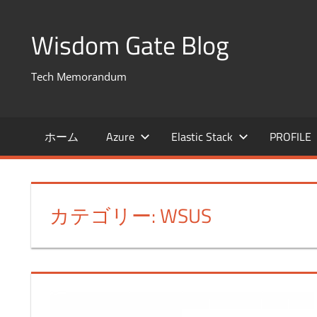
コ
ン
Wisdom Gate Blog
テ
ン
Tech Memorandum
ツ
へ
ス
ホーム
Azure
Elastic Stack
PROFILE
キ
ッ
プ
カテゴリー: WSUS