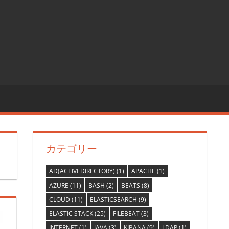
カテゴリー
AD(ACTIVEDIRECTORY)
(1)
APACHE
(1)
AZURE
(11)
BASH
(2)
BEATS
(8)
CLOUD
(11)
ELASTICSEARCH
(9)
ELASTIC STACK
(25)
FILEBEAT
(3)
INTERNET
(1)
JAVA
(3)
KIBANA
(9)
LDAP
(1)