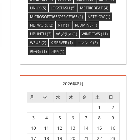
LINUX
(5)
LOGSTASH
(5)
METRICBEAT
(4)
MICROSOFT365/OFFICE365
(1)
NETFLOW
(1)
NETWORK
(2)
NTP
(1)
REDMINE
(1)
UBUNTU
(2)
V6プラス
(1)
WINDOWS
(11)
WSUS
(2)
X-SERVER
(1)
コマンド
(3)
未分類
(1)
用語
(1)
2026年8月
月
火
水
木
金
土
日
て
1
2
3
4
5
6
7
8
9
10
11
12
13
14
15
16
17
18
19
20
21
22
23