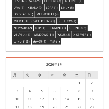
ELASTIC STACK
(25)
FILEBEAT
(3)
INTERNET
(1)
JAVA
(3)
KIBANA
(9)
LDAP
(1)
LINUX
(5)
LOGSTASH
(5)
METRICBEAT
(4)
MICROSOFT365/OFFICE365
(1)
NETFLOW
(1)
NETWORK
(2)
NTP
(1)
REDMINE
(1)
UBUNTU
(2)
V6プラス
(1)
WINDOWS
(11)
WSUS
(2)
X-SERVER
(1)
コマンド
(3)
未分類
(1)
用語
(1)
2026年8月
月
火
水
木
金
土
日
1
2
3
4
5
6
7
8
9
10
11
12
13
14
15
16
17
18
19
20
21
22
23