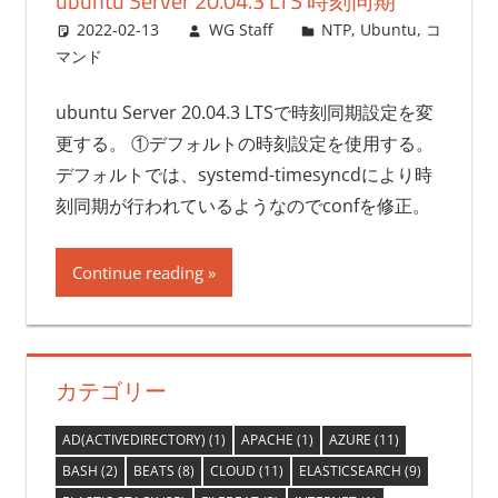
ubuntu Server 20.04.3 LTS 時刻同期
2022-02-13
WG Staff
NTP
,
Ubuntu
,
コ
マンド
ubuntu Server 20.04.3 LTSで時刻同期設定を変
更する。 ①デフォルトの時刻設定を使用する。
デフォルトでは、systemd-timesyncdにより時
刻同期が行われているようなのでconfを修正。
Continue reading
カテゴリー
AD(ACTIVEDIRECTORY)
(1)
APACHE
(1)
AZURE
(11)
BASH
(2)
BEATS
(8)
CLOUD
(11)
ELASTICSEARCH
(9)