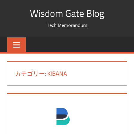
コ
Wisdom Gate Blog
ン
テ
Tech Memorandum
ン
ツ
へ
ス
キ
カテゴリー: KIBANA
ッ
プ