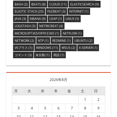
BASH
(2)
BEATS
(8)
CLOUD
(11)
ELASTICSEARCH
(9)
ELASTIC STACK
(25)
FILEBEAT
(3)
INTERNET
(1)
JAVA
(3)
KIBANA
(9)
LDAP
(1)
LINUX
(5)
LOGSTASH
(5)
METRICBEAT
(4)
MICROSOFT365/OFFICE365
(1)
NETFLOW
(1)
NETWORK
(2)
NTP
(1)
REDMINE
(1)
UBUNTU
(2)
V6プラス
(1)
WINDOWS
(11)
WSUS
(2)
X-SERVER
(1)
コマンド
(3)
未分類
(1)
用語
(1)
2026年8月
月
火
水
木
金
土
日
1
2
3
4
5
6
7
8
9
10
11
12
13
14
15
16