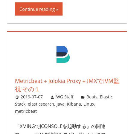
Continue reading
Metricbeat + Jolokia Proxy + JMXでJVM監
視 その１
2019-07-07
WG Staff
Beats
,
Elastic
Stack
,
elasticsearch
,
Java
,
Kibana
,
Linux
,
metricbeat
「XMINGでJCONSOLEを起動する」の関連