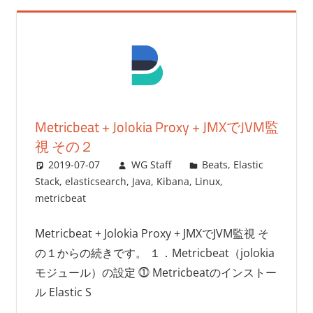
Metricbeat + Jolokia Proxy + JMXでJVM監
視 その２
2019-07-07
WG Staff
Beats
,
Elastic
Stack
,
elasticsearch
,
Java
,
Kibana
,
Linux
,
metricbeat
Metricbeat + Jolokia Proxy + JMXでJVM監視 そ
の１からの続きです。 １．Metricbeat（jolokia
モジュール）の設定 ⓵ Metricbeatのインストー
ル Elastic S