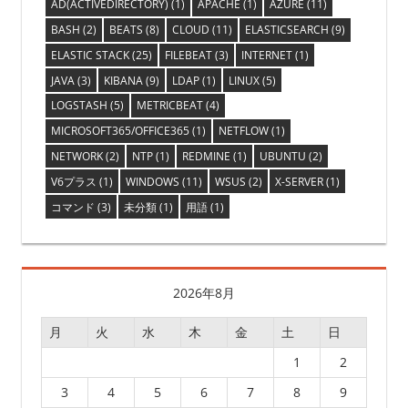
AD(ACTIVEDIRECTORY)
(1)
APACHE
(1)
AZURE
(11)
BASH
(2)
BEATS
(8)
CLOUD
(11)
ELASTICSEARCH
(9)
ELASTIC STACK
(25)
FILEBEAT
(3)
INTERNET
(1)
JAVA
(3)
KIBANA
(9)
LDAP
(1)
LINUX
(5)
LOGSTASH
(5)
METRICBEAT
(4)
MICROSOFT365/OFFICE365
(1)
NETFLOW
(1)
NETWORK
(2)
NTP
(1)
REDMINE
(1)
UBUNTU
(2)
V6プラス
(1)
WINDOWS
(11)
WSUS
(2)
X-SERVER
(1)
コマンド
(3)
未分類
(1)
用語
(1)
2026年8月
月
火
水
木
金
土
日
1
2
3
4
5
6
7
8
9