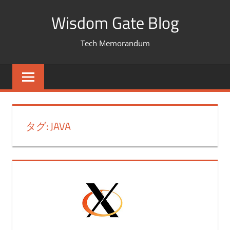
コ
Wisdom Gate Blog
ン
テ
Tech Memorandum
ン
ツ
へ
ス
キ
タグ: JAVA
ッ
プ