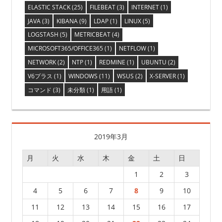
ELASTIC STACK
(25)
FILEBEAT
(3)
INTERNET
(1)
JAVA
(3)
KIBANA
(9)
LDAP
(1)
LINUX
(5)
LOGSTASH
(5)
METRICBEAT
(4)
MICROSOFT365/OFFICE365
(1)
NETFLOW
(1)
NETWORK
(2)
NTP
(1)
REDMINE
(1)
UBUNTU
(2)
V6プラス
(1)
WINDOWS
(11)
WSUS
(2)
X-SERVER
(1)
コマンド
(3)
未分類
(1)
用語
(1)
2019年3月
月
火
水
木
金
土
日
1
2
3
4
5
6
7
8
9
10
11
12
13
14
15
16
17