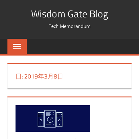
コ
Wisdom Gate Blog
ン
テ
Tech Memorandum
ン
ツ
へ
ス
キ
日: 2019年3月8日
ッ
プ