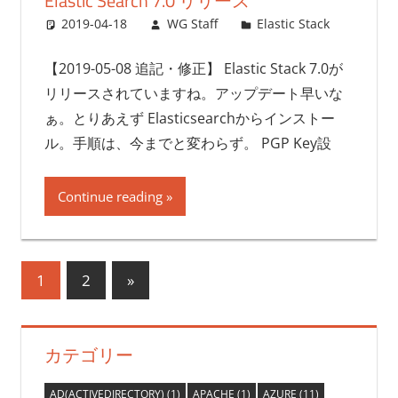
Elastic Search 7.0 リリース
2019-04-18
WG Staff
Elastic Stack
【2019-05-08 追記・修正】 Elastic Stack 7.0が
リリースされていますね。アップデート早いな
ぁ。とりあえず Elasticsearchからインストー
ル。手順は、今までと変わらず。 PGP Key設
Continue reading
投
次
1
2
»
の
稿
記
ナ
カテゴリー
事
ビ
AD(ACTIVEDIRECTORY)
(1)
APACHE
(1)
AZURE
(11)