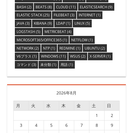
ゲ
BASH
(2)
BEATS
(8)
CLOUD
(11)
ELASTICSEARCH
(9)
ー
ELASTIC STACK
(25)
FILEBEAT
(3)
INTERNET
(1)
JAVA
(3)
KIBANA
(9)
LDAP
(1)
LINUX
(5)
シ
LOGSTASH
(5)
METRICBEAT
(4)
ョ
MICROSOFT365/OFFICE365
(1)
NETFLOW
(1)
NETWORK
(2)
NTP
(1)
REDMINE
(1)
UBUNTU
(2)
ン
V6プラス
(1)
WINDOWS
(11)
WSUS
(2)
X-SERVER
(1)
コマンド
(3)
未分類
(1)
用語
(1)
2026年8月
月
火
水
木
金
土
日
1
2
3
4
5
6
7
8
9