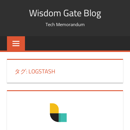
コ
Wisdom Gate Blog
ン
テ
Tech Memorandum
ン
ツ
へ
ス
キ
タグ: LOGSTASH
ッ
プ