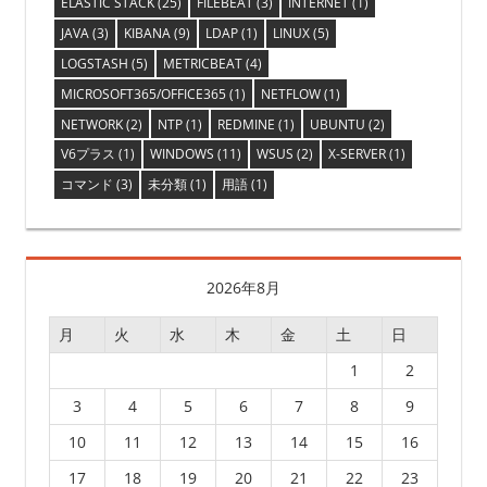
ー
ELASTIC STACK
(25)
FILEBEAT
(3)
INTERNET
(1)
JAVA
(3)
KIBANA
(9)
LDAP
(1)
LINUX
(5)
シ
LOGSTASH
(5)
METRICBEAT
(4)
ョ
MICROSOFT365/OFFICE365
(1)
NETFLOW
(1)
NETWORK
(2)
NTP
(1)
REDMINE
(1)
UBUNTU
(2)
ン
V6プラス
(1)
WINDOWS
(11)
WSUS
(2)
X-SERVER
(1)
コマンド
(3)
未分類
(1)
用語
(1)
2026年8月
月
火
水
木
金
土
日
1
2
3
4
5
6
7
8
9
10
11
12
13
14
15
16
17
18
19
20
21
22
23