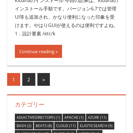
Kibanaのインストール 今回の記事は、Kibanaの
インストール手順です。バージョン6.7では管理
UI等も追加され、かなり便利になった印象を受
けます。やはりGUIが使えるのは便利ですよね。
1．設計要素 /etc/k
Continue reading
投
次
1
2
»
の
稿
記
ナ
カテゴリー
事
ビ
AD(ACTIVEDIRECTORY)
(1)
APACHE
(1)
AZURE
(11)
ゲ
BASH
(2)
BEATS
(8)
CLOUD
(11)
ELASTICSEARCH
(9)